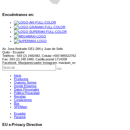
Encuéntranos en:
Av. Jose Andrade OE1-284 y Juan de Selis
Quito - Ecuador
Teléfono : 593 (2) 2482482, Celular:+593 985522762
Fax: 593 (2) 248 2480, Casilla postal 1714208
Facebook: Maxipanecuador Instagram: maxipan_ec
Inicio
Productos
Quienes Somos
Donde Estamos
Datos Personales
Politica Privacidad
Recetas
Contáctenos
Box
SPDMaxi
Ecuador
Panamá
EU e-Privacy Directive